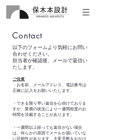
Contact
以下のフォームより気軽にお問い
合わせください。
担当者が確認後、メールで返信い
たします。
ご注意
・お名前、メールアドレス、電話番号
は
正確に
記入をお願いいたします。
・できる限り早い返
信を心掛けておりま
すが、業務の
状況により
一週間程度の
お
時間を頂戴することがあります。
・一週間以上経っても返信がない場合
は
、何らかの原因でメールが届いて
いな
い可能性があります。
大
変手数をお
かけ